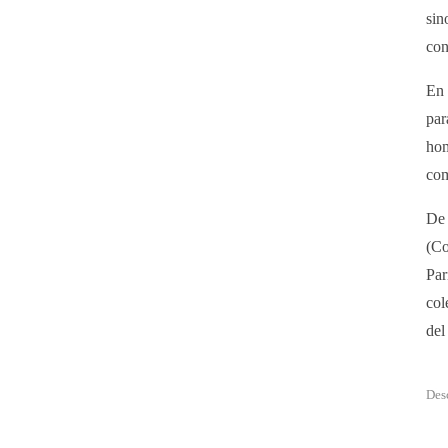
sin
con
En 
par
hom
com
De 
(Co
Par
col
del
Des