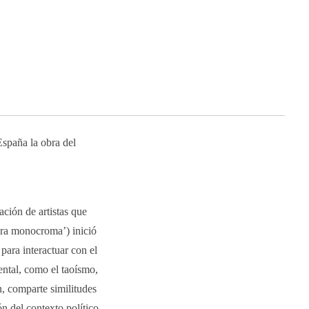
España la obra del
ación de artistas que
ura monocroma’) inició
 para interactuar con el
ental, como el taoísmo,
, comparte similitudes
n del contexto político