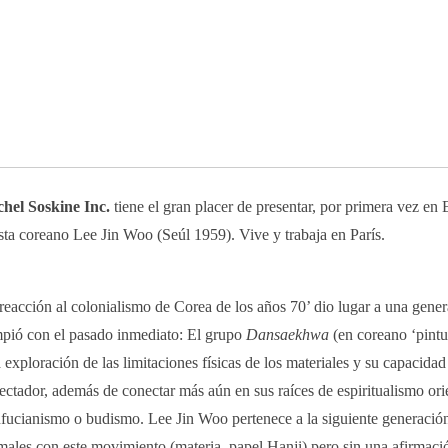
hel Soskine Inc.
tiene el gran placer de presentar, por primera vez en 
ista coreano Lee Jin Woo (Seúl 1959). Vive y trabaja en París.
reacción al colonialismo de Corea de los años 70’ dio lugar a una gener
pió con el pasado inmediato: El grupo
Dansaekhwa
(en coreano ‘pint
 exploración de las limitaciones físicas de los materiales y su capacidad
ectador, además de conectar más aún en sus raíces de espiritualismo ori
fucianismo o budismo. Lee Jin Woo pertenece a la siguiente generación
males con este movimiento (materia, papel Hanji) pero sin una afirmació