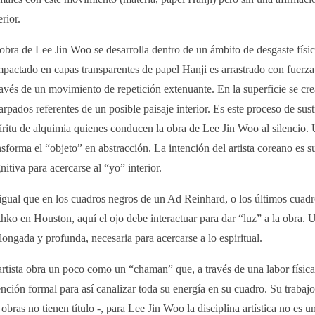
erior.
obra de Lee Jin Woo se desarrolla dentro de un ámbito de desgaste físi
pactado en capas transparentes de papel Hanji es arrastrado con fuerza
ravés de un movimiento de repetición extenuante. En la superficie se cre
arpados referentes de un posible paisaje interior. Es este proceso de sus
íritu de alquimia quienes conducen la obra de Lee Jin Woo al silencio. 
nsforma el “objeto” en abstracción. La intención del artista coreano es 
nitiva para acercarse al “yo” interior.
igual que en los cuadros negros de un Ad Reinhard, o los últimos cuadro
hko en Houston, aquí el ojo debe interactuar para dar “luz” a la obra. 
longada y profunda, necesaria para acercarse a lo espiritual.
artista obra un poco como un “chaman” que, a través de una labor física 
ención formal para así canalizar toda su energía en su cuadro. Su trabajo 
 obras no tienen título -, para Lee Jin Woo la disciplina artística no es 