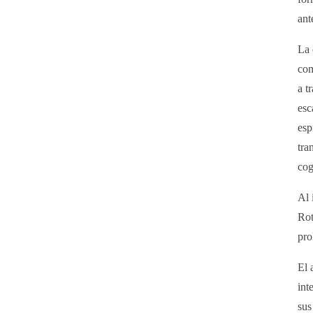
ant
La 
com
a t
esc
esp
tra
cog
Al 
Rot
pro
El 
int
sus