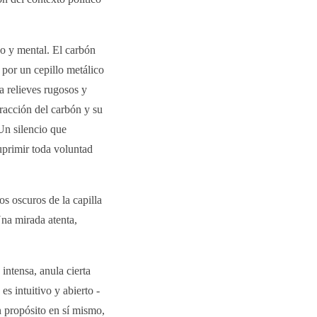
co y mental. El carbón
 por un cepillo metálico
a relieves rugosos y
tracción del carbón y su
Un silencio que
suprimir toda voluntad
s oscuros de la capilla
Una mirada atenta,
intensa, anula cierta
es intuitivo y abierto -
un propósito en sí mismo,