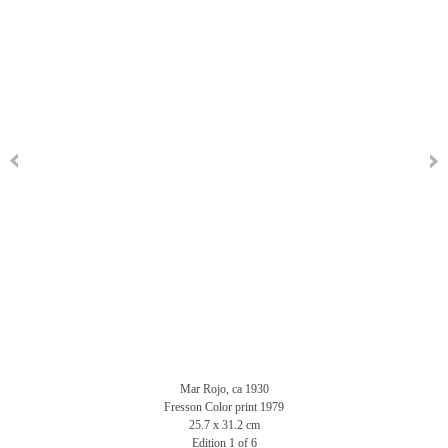
Mar Rojo, ca 1930
Fresson Color print 1979
25.7 x 31.2 cm
Edition 1 of 6