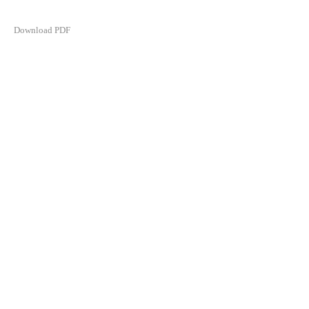
Download PDF
©2021 MICHEL SOSKINE INC.